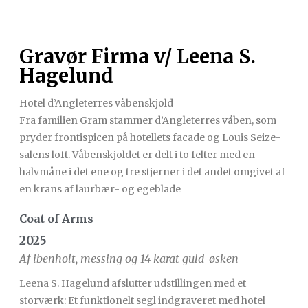
Gravør Firma v/ Leena S.
Hagelund
Hotel d’Angleterres våbenskjold
Fra familien Gram stammer d’Angleterres våben, som
pryder frontispicen på hotellets facade og Louis Seize-
salens loft. Våbenskjoldet er delt i to felter med en
halvmåne i det ene og tre stjerner i det andet omgivet af
en krans af laurbær- og egeblade
Coat of Arms
2025
Af ibenholt, messing og 14 karat guld-øsken
Leena S. Hagelund afslutter udstillingen med et
storværk: Et funktionelt segl indgraveret med hotel