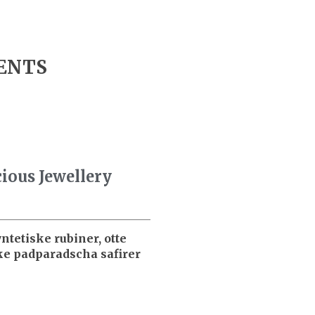
MENTS
ious Jewellery
yntetiske rubiner, otte
ske padparadscha safirer