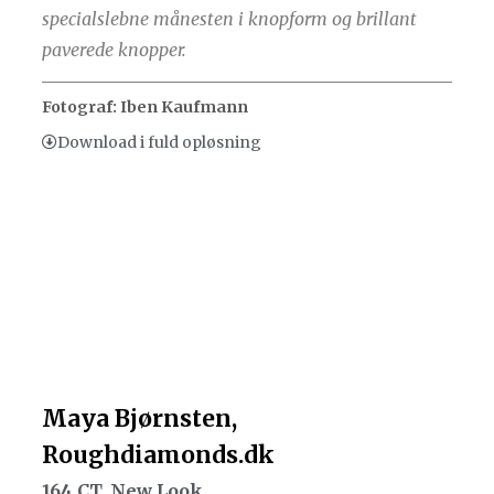
specialslebne månesten i knopform og brillant
paverede knopper.
Fotograf: Iben Kaufmann
Download i fuld opløsning
Maya Bjørnsten,
Roughdiamonds.dk
164 CT. New Look