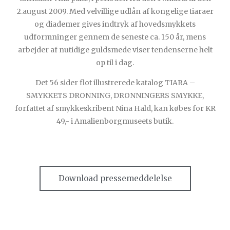
2.august 2009. Med velvillige udlån af kongelige tiaraer
og diademer gives indtryk af hovedsmykkets
udformninger gennem de seneste ca. 150 år, mens
arbejder af nutidige guldsmede viser tendenserne helt
op til i dag.
Det 56 sider flot illustrerede katalog TIARA –
SMYKKETS DRONNING, DRONNINGERS SMYKKE,
forfattet af smykkeskribent Nina Hald, kan købes for KR
49,- i Amalienborgmuseets butik.
Download pressemeddelelse